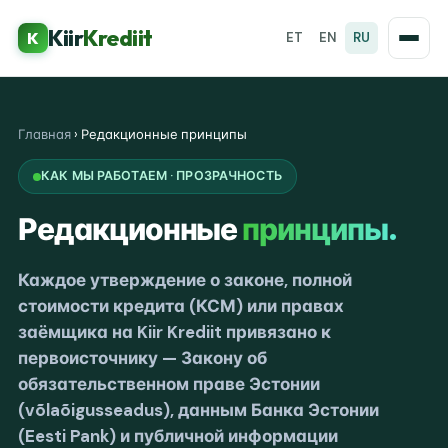
Kiir
Krediit
K
ET
EN
RU
Главная
›
Редакционные принципы
КАК МЫ РАБОТАЕМ · ПРОЗРАЧНОСТЬ
Редакционные
принципы.
Каждое утверждение о законе, полной
стоимости кредита (КСМ) или правах
заёмщика на Kiir Krediit привязано к
первоисточнику — Закону об
обязательственном праве Эстонии
(võlaõigusseadus), данным Банка Эстонии
(Eesti Pank) и публичной информации