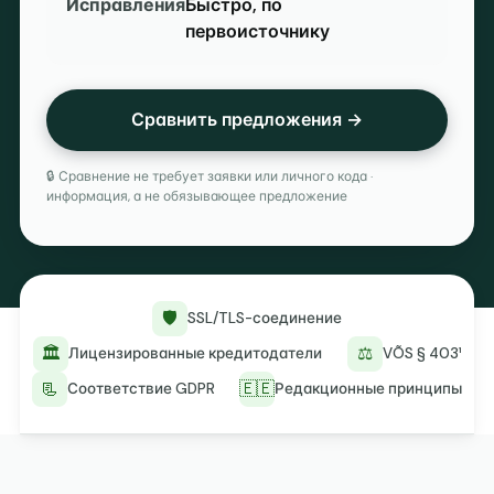
Исправления
Быстро, по
первоисточнику
Сравнить предложения →
🔒 Сравнение не требует заявки или личного кода ·
информация, а не обязывающее предложение
🛡️
SSL/TLS-соединение
🏛️
⚖️
Лицензированные кредитодатели
VÕS § 403¹
📃
🇪🇪
Соответствие GDPR
Редакционные принципы