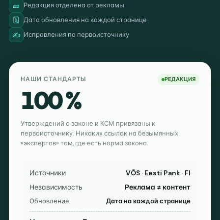
🧱
Редакция отделена от рекламы
🗓️
Дата обновления на каждой странице
✍️
Исправления по первоисточнику
НАШИ СТАНДАРТЫ
РЕДАКЦИЯ
100 %
Утверждений о законе и КСМ привязаны к
первоисточнику. Никаких ссылок на безымянных
«экспертов» там, где есть норма закона.
Источники
VÕS · Eesti Pank · FI
Независимость
Реклама ≠ контент
Обновление
Дата на каждой странице