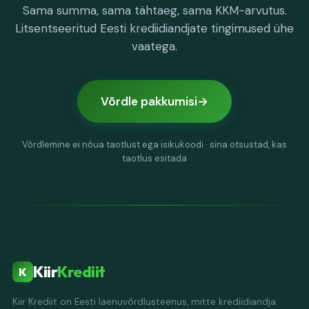
Sama summa, sama tähtaeg, sama KKM-arvutus.
Litsentseeritud Eesti krediidiandjate tingimused ühe
vaatega.
Võrdle pakkumisi
Võrdlemine ei nõua taotlust ega isikukoodi · sina otsustad, kas
taotlus esitada
Kiir
Krediit
K
Kiir Krediit on Eesti laenuvõrdlusteenus, mitte krediidiandja.