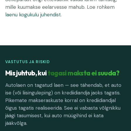
mille kuumakse eelarvesse mahub. Loe rohkem
laenu kogukulu juhendist
.
VASTUTUS JA RISKID
Mis juhtub, kui
tagasi maksta ei suuda?
Autolaen on tagatud laen — see tähendab, et auto
ise (või liisinguleping) on krediidiandja jaoks tagatis.
Pikemate makseraskuste korral on krediidiandjal
õigus tagatis realiseerida. See ei vabasta võlgnikku
jäägi tasumisest, kui auto müügihind ei kata
jääkvõlga.