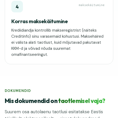
maksekäitumine
4
Korras maksekäitumine
Krediidiandja kontrollib makseregistrist (näiteks
Creditinfo) sinu varasemaid kohustusi. Maksehäired
ei välista alati taotlust, kuid mõjutavad pakutavat
KKM-d ja võivad nõuda suuremat
omafinantseeringut.
DOKUMENDID
Mis dokumendid on
taotlemisel vaja?
Suurem osa autolaenu taotlusi esitatakse Eestis