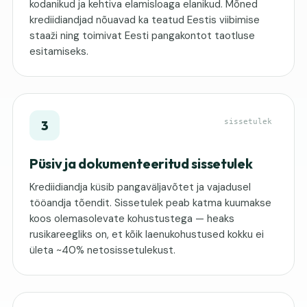
kodanikud ja kehtiva elamisloaga elanikud. Mõned
krediidiandjad nõuavad ka teatud Eestis viibimise
staaži ning toimivat Eesti pangakontot taotluse
esitamiseks.
sissetulek
3
Püsiv ja dokumenteeritud sissetulek
Krediidiandja küsib pangaväljavõtet ja vajadusel
tööandja tõendit. Sissetulek peab katma kuumakse
koos olemasolevate kohustustega — heaks
rusikareegliks on, et kõik laenukohustused kokku ei
ületa ~40% netosissetulekust.