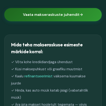
Vaata makseraskuste juhendit
Mida teha makseraskuse esimeste
märkide korral:
✓ Võta kohe krediidiandjaga ühendust
✓ Küsi maksepuhkust või graafiku muutmist
✓ Kaalu
refinantseerimist
väiksema kuumakse
juurde
✓ Hinda, kas auto müük katab jäägi (vabatahtlik
müük)
✓ Ära jäta makset hooletult tegemata — viivis