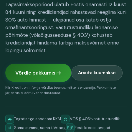
Tagasimakseperiood ulatub Eestis enamasti 12 kuust
84 kuuni ning krediidiandjad rahastavad reeglina kuni
80% auto hinnast — ülejäänud osa katab ostja
omafinantseeringust. Vastutustundliku laenamise
põhimõte (võlaõigusseaduse § 403¹) kohustab
krediidiandjat hindama tarbija maksevõimet enne
lepingu sõlmimist.
Võrdle pakkumisi
Arvuta kuumakse
Kiir Krediit on info- ja võrdlusteenus, mitte laenuandja. Pakkumiste
järjestus ei sõltu vahendustasust.
🚗
⚖️
Tagatisega soodsam KKM
VÕS § 403¹ vastutustundlik
📊
🇪🇪
Sama summa, sama tähtaeg
Eesti krediidiandjad