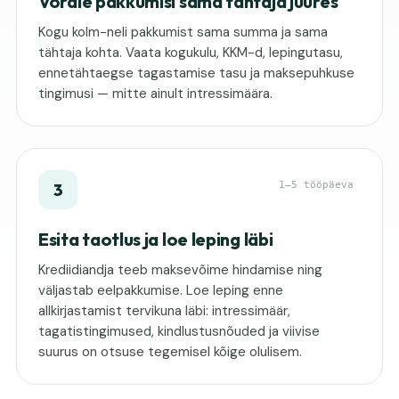
Võrdle pakkumisi sama tähtaja juures
Kogu kolm-neli pakkumist sama summa ja sama
tähtaja kohta. Vaata kogukulu, KKM-d, lepingutasu,
ennetähtaegse tagastamise tasu ja maksepuhkuse
tingimusi — mitte ainult intressimäära.
1–5 tööpäeva
3
Esita taotlus ja loe leping läbi
Krediidiandja teeb maksevõime hindamise ning
väljastab eelpakkumise. Loe leping enne
allkirjastamist tervikuna läbi: intressimäär,
tagatistingimused, kindlustusnõuded ja viivise
suurus on otsuse tegemisel kõige olulisem.