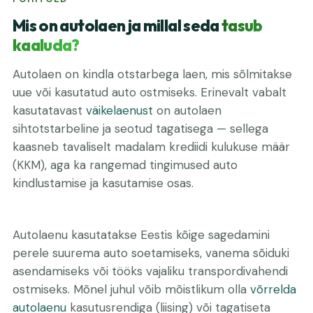
Mis on autolaen ja millal seda
tasub
kaaluda?
Autolaen on kindla otstarbega laen, mis sõlmitakse
uue või kasutatud auto ostmiseks. Erinevalt vabalt
kasutatavast
väikelaenust
on autolaen
sihtotstarbeline ja seotud tagatisega — sellega
kaasneb tavaliselt madalam krediidi kulukuse määr
(KKM), aga ka rangemad tingimused auto
kindlustamise ja kasutamise osas.
Autolaenu kasutatakse Eestis kõige sagedamini
perele suurema auto soetamiseks, vanema sõiduki
asendamiseks või tööks vajaliku transpordivahendi
ostmiseks. Mõnel juhul võib mõistlikum olla
võrrelda
autolaenu
kasutusrendiga (liising) või tagatiseta