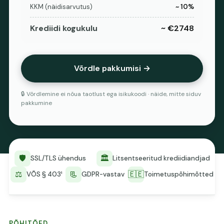
KKM (näidisarvutus)
~ 10%
Krediidi kogukulu
~ €2748
Võrdle pakkumisi →
🔒 Võrdlemine ei nõua taotlust ega isikukoodi · näide, mitte siduv
pakkumine
🛡️
🏛️
SSL/TLS ühendus
Litsentseeritud krediidiandjad
⚖️
📃
🇪🇪
VÕS § 403¹
GDPR-vastav
Toimetuspõhimõtted
PÕHITÕED