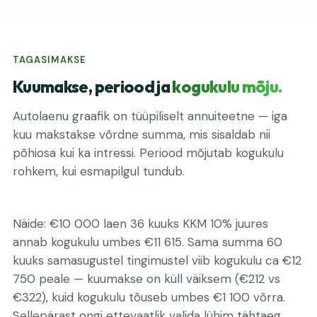
TAGASIMAKSE
Kuumakse, periood ja
kogukulu mõju.
Autolaenu graafik on tüüpiliselt annuiteetne — iga
kuu makstakse võrdne summa, mis sisaldab nii
põhiosa kui ka intressi. Periood mõjutab kogukulu
rohkem, kui esmapilgul tundub.
Näide: €10 000 laen 36 kuuks KKM 10% juures
annab kogukulu umbes €11 615. Sama summa 60
kuuks samasugustel tingimustel viib kogukulu ca €12
750 peale — kuumakse on küll väiksem (€212 vs
€322), kuid kogukulu tõuseb umbes €1 100 võrra.
Sellepärast ongi ettevaatlik valida lühim tähtaeg,