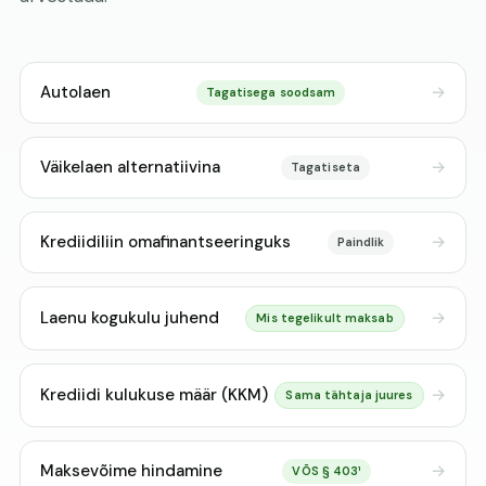
Autolaen
Tagatisega soodsam
Väikelaen alternatiivina
Tagatiseta
Krediidiliin omafinantseeringuks
Paindlik
Laenu kogukulu juhend
Mis tegelikult maksab
Krediidi kulukuse määr (KKM)
Sama tähtaja juures
Maksevõime hindamine
VÕS § 403¹