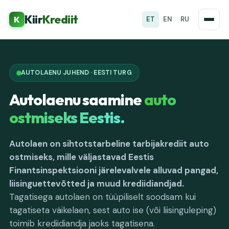
Kiir
Krediit
K
ET
EN
RU
AUTOLAENU JUHEND · EESTI TURG
Autolaenu saamine
auto
ostmiseks Eestis.
Autolaen on sihtotstarbeline tarbijakrediit auto
ostmiseks, mille väljastavad Eestis
Finantsinspektsiooni järelevalvele alluvad pangad,
liisinguettevõtted ja muud krediidiandjad.
Tagatisega autolaen on tüüpiliselt soodsam kui
tagatiseta väikelaen, sest auto ise (või liisinguleping)
toimib krediidiandja jaoks tagatisena.