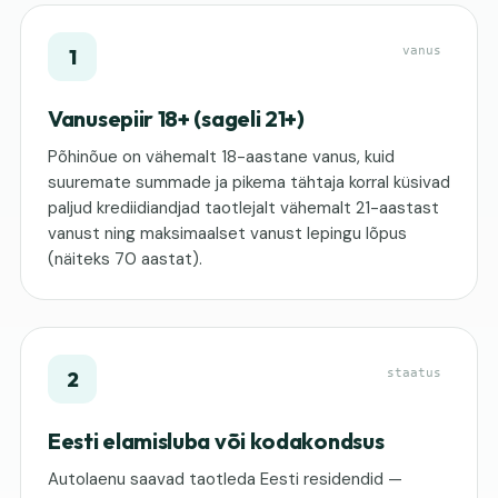
vanus
1
Vanusepiir 18+ (sageli 21+)
Põhinõue on vähemalt 18-aastane vanus, kuid
suuremate summade ja pikema tähtaja korral küsivad
paljud krediidiandjad taotlejalt vähemalt 21-aastast
vanust ning maksimaalset vanust lepingu lõpus
(näiteks 70 aastat).
staatus
2
Eesti elamisluba või kodakondsus
Autolaenu saavad taotleda Eesti residendid —