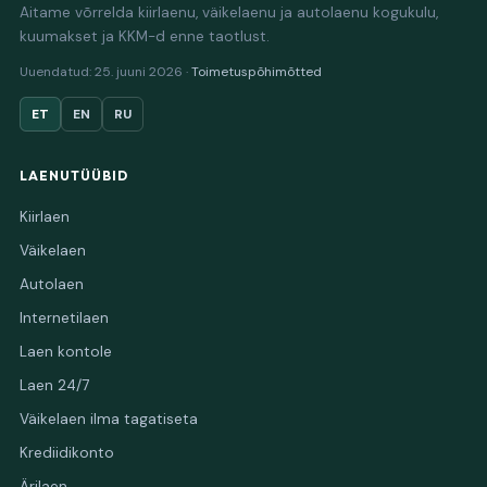
Aitame võrrelda kiirlaenu, väikelaenu ja autolaenu kogukulu,
kuumakset ja KKM-d enne taotlust.
Uuendatud: 25. juuni 2026 ·
Toimetuspõhimõtted
ET
EN
RU
LAENUTÜÜBID
Kiirlaen
Väikelaen
Autolaen
Internetilaen
Laen kontole
Laen 24/7
Väikelaen ilma tagatiseta
Krediidikonto
Ärilaen