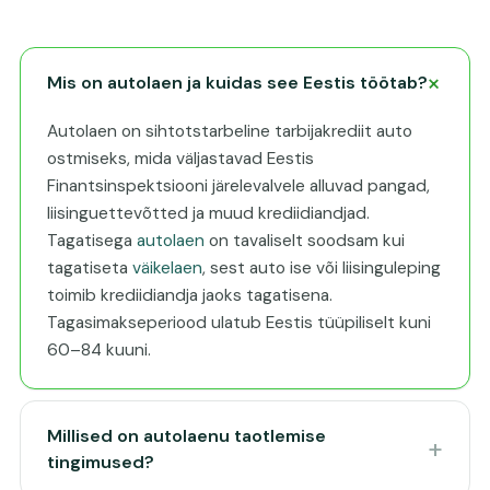
Mis on autolaen ja kuidas see Eestis töötab?
Autolaen on sihtotstarbeline tarbijakrediit auto
ostmiseks, mida väljastavad Eestis
Finantsinspektsiooni järelevalvele alluvad pangad,
liisinguettevõtted ja muud krediidiandjad.
Tagatisega
autolaen
on tavaliselt soodsam kui
tagatiseta
väikelaen
, sest auto ise või liisinguleping
toimib krediidiandja jaoks tagatisena.
Tagasimakseperiood ulatub Eestis tüüpiliselt kuni
60–84 kuuni.
Millised on autolaenu taotlemise
tingimused?