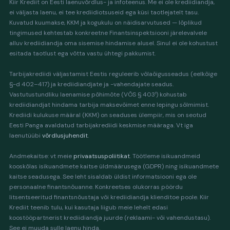
Kiir Krediit on Eesti laenuvõrdlus- ja infoteenus. Me ei ole krediidiandja,
ei väljasta laenu, ei tee krediidiotsuseid ega küsi taotlejatelt tasu.
Kuvatud kuumakse, KKM ja kogukulu on näidisarvutused — lõplikud
tingimused kehtestab konkreetne Finantsinspektsiooni järelevalvele
alluv krediidiandja oma sisemise hindamise alusel. Sinul ei ole kohustust
esitada taotlust ega võtta vastu ühtegi pakkumist.
Tarbijakrediidi väljastamist Eestis reguleerib võlaõigusseadus (eelkõige
§-d 402–417) ja krediidiandjate ja -vahendajate seadus.
Vastutustundliku laenamise põhimõte (VÕS § 403¹) kohustab
krediidiandjat hindama tarbija maksevõimet enne lepingu sõlmimist.
Krediidi kulukuse määral (KKM) on seaduses ülempiir, mis on seotud
Eesti Panga avaldatud tarbijakrediidi keskmise määraga. Vt iga
laenutüübi
võrdlusjuhendit
.
Andmekaitse: vt meie
privaatsuspoliitikat
. Töötleme isikuandmeid
kooskõlas isikuandmete kaitse üldmäärusega (GDPR) ning isikuandmete
kaitse seadusega. See leht sisaldab üldist informatsiooni ega ole
personaalne finantsnõuanne. Konkreetses olukorras pöördu
litsentseeritud finantsnõustaja või krediidiandja klienditoe poole. Kiir
Krediit teenib tulu, kui kasutaja liigub meie lehelt edasi
koostööpartnerist krediidiandja juurde (reklaami- või vahendustasu).
See ei muuda sulle laenu hinda.