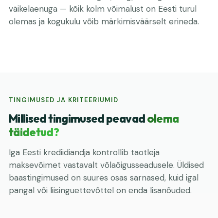
väikelaenuga — kõik kolm võimalust on Eesti turul
olemas ja kogukulu võib märkimisväärselt erineda.
TINGIMUSED JA KRITEERIUMID
Millised tingimused peavad
olema
täidetud?
Iga Eesti krediidiandja kontrollib taotleja
maksevõimet vastavalt võlaõigusseadusele. Üldised
baastingimused on suures osas sarnased, kuid igal
pangal või liisinguettevõttel on enda lisanõuded.