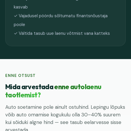
kasvab
✓ Vajadusel pöördu sõltumatu finantsnõustaja
poole
✓ Vältida tasub uue laenu võtmist vana katteks
ENNE OTSUST
Mida arvestada
enne autolaenu
taotlemist?
Auto soetamine pole ainult ostuhind. Lepingu lõpuks
võib auto omamise kogukulu olla 30–40% suurem
kui sõiduki algne hind — see tasub eelarvesse sisse
arvestada.