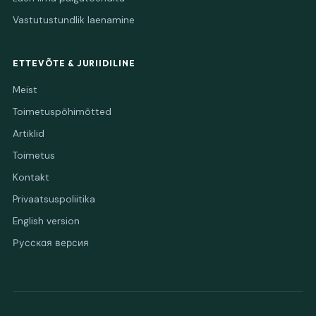
Vastutustundlik laenamine
ETTEVÕTE & JURIIDILINE
Meist
Toimetuspõhimõtted
Artiklid
Toimetus
Kontakt
Privaatsuspoliitika
English version
Русская версия