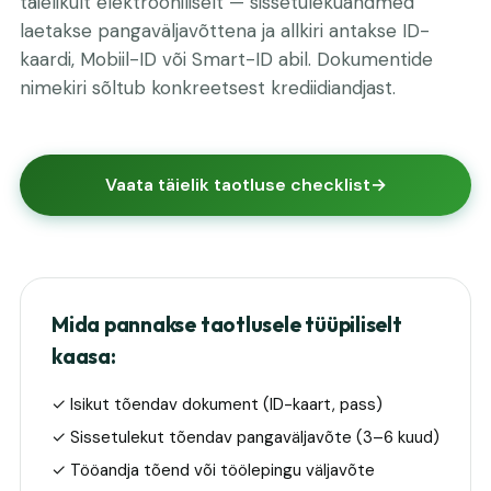
täielikult elektrooniliselt — sissetulekuandmed
laetakse pangaväljavõttena ja allkiri antakse ID-
kaardi, Mobiil-ID või Smart-ID abil. Dokumentide
nimekiri sõltub konkreetsest krediidiandjast.
Vaata täielik taotluse checklist
Mida pannakse taotlusele tüüpiliselt
kaasa:
✓ Isikut tõendav dokument (ID-kaart, pass)
✓ Sissetulekut tõendav pangaväljavõte (3–6 kuud)
✓ Tööandja tõend või töölepingu väljavõte