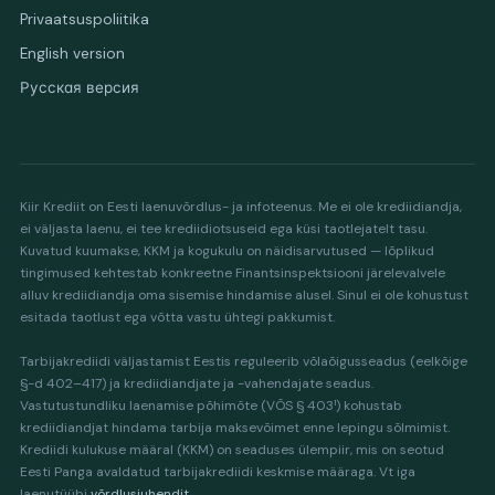
Privaatsuspoliitika
English version
Русская версия
Kiir Krediit on Eesti laenuvõrdlus- ja infoteenus. Me ei ole krediidiandja,
ei väljasta laenu, ei tee krediidiotsuseid ega küsi taotlejatelt tasu.
Kuvatud kuumakse, KKM ja kogukulu on näidisarvutused — lõplikud
tingimused kehtestab konkreetne Finantsinspektsiooni järelevalvele
alluv krediidiandja oma sisemise hindamise alusel. Sinul ei ole kohustust
esitada taotlust ega võtta vastu ühtegi pakkumist.
Tarbijakrediidi väljastamist Eestis reguleerib võlaõigusseadus (eelkõige
§-d 402–417) ja krediidiandjate ja -vahendajate seadus.
Vastutustundliku laenamise põhimõte (VÕS § 403¹) kohustab
krediidiandjat hindama tarbija maksevõimet enne lepingu sõlmimist.
Krediidi kulukuse määral (KKM) on seaduses ülempiir, mis on seotud
Eesti Panga avaldatud tarbijakrediidi keskmise määraga. Vt iga
laenutüübi
võrdlusjuhendit
.