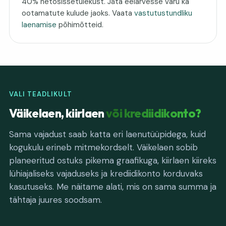
40% netosissetulekust. Jäta eelarvesse varu ka
ootamatute kulude jaoks. Vaata
vastutustundliku
laenamise
põhimõtteid.
VALI TEADLIKULT
Väikelaen, kiirlaen
või krediidikonto?
Sama vajadust saab katta eri laenutüüpidega, kuid
kogukulu erineb mitmekordselt. Väikelaen sobib
planeeritud ostuks pikema graafikuga, kiirlaen kiireks
lühiajaliseks vajaduseks ja krediidikonto korduvaks
kasutuseks. Me näitame alati, mis on sama summa ja
tähtaja juures soodsam.