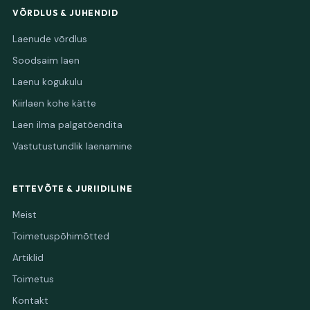
VÕRDLUS & JUHENDID
Laenude võrdlus
Soodsaim laen
Laenu kogukulu
Kiirlaen kohe kätte
Laen ilma palgatõendita
Vastutustundlik laenamine
ETTEVÕTE & JURIIDILINE
Meist
Toimetuspõhimõtted
Artiklid
Toimetus
Kontakt