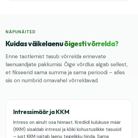
NÄPUNÄITED
Kuidas väikelaenu
õigesti võrrelda?
Enne taotlemist tasub võrrelda erinevate
laenuandjate pakkumisi. Õige võrdlus algab sellest,
et fikseerid sama summa ja sama perioodi – alles
siis on numbrid omavahel võrreldavad.
Intressimäär ja KKM
Intress on ainult osa hinnast. Krediidi kulukuse määr
(KKM) sisaldab intressi ja kõiki kohustuslikke tasusid
– just KKM näitab laenu tegelikku hinda. Sama