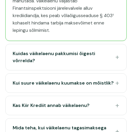
mahutada. Väikelaenu väljastab
Finantsinspektsiooni järelevalvele alluv
krediidiandja, kes peab võlaõigusseaduse § 403¹
kohaselt hindama tarbija maksevõimet enne
lepingu sõlmimist.
Kuidas väikelaenu pakkumisi õigesti
võrrelda?
Kui suure väikelaenu kuumakse on mõistlik?
Kas Kiir Krediit annab väikelaenu?
Mida teha, kui väikelaenu tagasimaksega