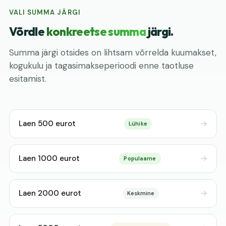
VALI SUMMA JÄRGI
Võrdle
konkreetse summa
järgi.
Summa järgi otsides on lihtsam võrrelda kuumakset,
kogukulu ja tagasimakseperioodi enne taotluse
esitamist.
Laen 500 eurot
Lühike
Laen 1000 eurot
Populaarne
Laen 2000 eurot
Keskmine