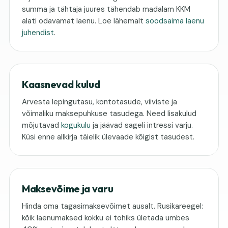
summa ja tähtaja juures tähendab madalam KKM
alati odavamat laenu. Loe lähemalt
soodsaima laenu
juhendist
.
Kaasnevad kulud
Arvesta lepingutasu, kontotasude, viiviste ja
võimaliku maksepuhkuse tasudega. Need lisakulud
mõjutavad
kogukulu
ja jäävad sageli intressi varju.
Küsi enne allkirja täielik ülevaade kõigist tasudest.
Maksevõime ja varu
Hinda oma tagasimaksevõimet ausalt. Rusikareegel:
kõik laenumaksed kokku ei tohiks ületada umbes