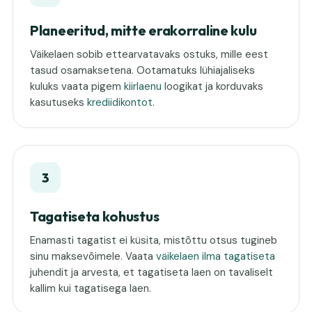
Planeeritud, mitte erakorraline kulu
Väikelaen sobib ettearvatavaks ostuks, mille eest
tasud osamaksetena. Ootamatuks lühiajaliseks
kuluks vaata pigem
kiirlaenu
loogikat ja korduvaks
kasutuseks
krediidikontot
.
3
Tagatiseta kohustus
Enamasti tagatist ei küsita, mistõttu otsus tugineb
sinu maksevõimele. Vaata
väikelaen ilma tagatiseta
juhendit ja arvesta, et tagatiseta laen on tavaliselt
kallim kui tagatisega laen.