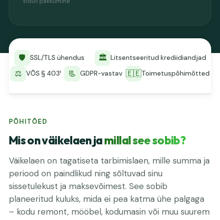
siduv pakkumine
🛡️
🏛️
SSL/TLS ühendus
Litsentseeritud krediidiandjad
⚖️
📃
🇪🇪
VÕS § 403¹
GDPR-vastav
Toimetuspõhimõtted
PÕHITÕED
Mis on väikelaen ja
millal see sobib?
Väikelaen on tagatiseta tarbimislaen, mille summa ja
periood on paindlikud ning sõltuvad sinu
sissetulekust ja maksevõimest. See sobib
planeeritud kuluks, mida ei pea katma ühe palgaga
– kodu remont, mööbel, kodumasin või muu suurem