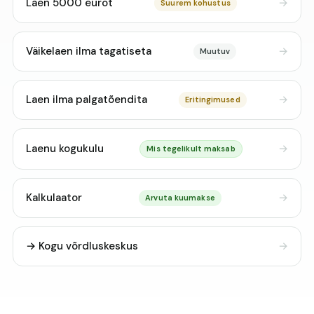
Laen 5000 eurot
Suurem kohustus
Väikelaen ilma tagatiseta
Muutuv
Laen ilma palgatõendita
Eritingimused
Laenu kogukulu
Mis tegelikult maksab
Kalkulaator
Arvuta kuumakse
→ Kogu võrdluskeskus