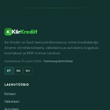
Kiir
Krediit
K
Kiir Krediit on Eesti laenuvõrdlusteenus, mitte krediidiandja.
Aitame võrrelda kiirlaenu, väikelaenu ja autolaenu kogukulu,
kuumakset ja KKM-d enne taotlust.
Uuendatud: 25. juuni 2026 ·
Toimetuspõhimõtted
ET
EN
RU
LAENUTÜÜBID
Kiirlaen
Väikelaen
Autolaen