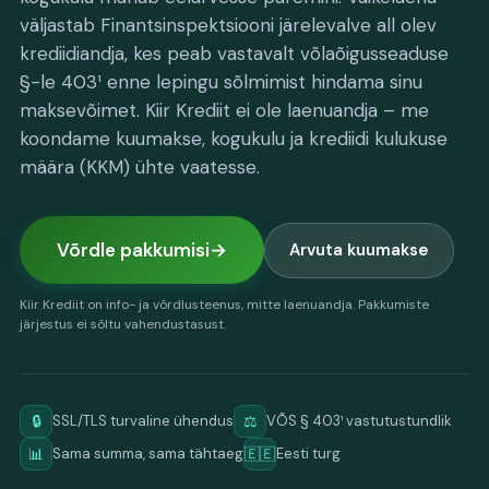
väljastab Finantsinspektsiooni järelevalve all olev
krediidiandja, kes peab vastavalt võlaõigusseaduse
§-le 403¹ enne lepingu sõlmimist hindama sinu
maksevõimet. Kiir Krediit ei ole laenuandja – me
koondame kuumakse, kogukulu ja krediidi kulukuse
määra (KKM) ühte vaatesse.
Võrdle pakkumisi
Arvuta kuumakse
Kiir Krediit on info- ja võrdlusteenus, mitte laenuandja. Pakkumiste
järjestus ei sõltu vahendustasust.
🔒
⚖️
SSL/TLS turvaline ühendus
VÕS § 403¹ vastutustundlik
📊
🇪🇪
Sama summa, sama tähtaeg
Eesti turg