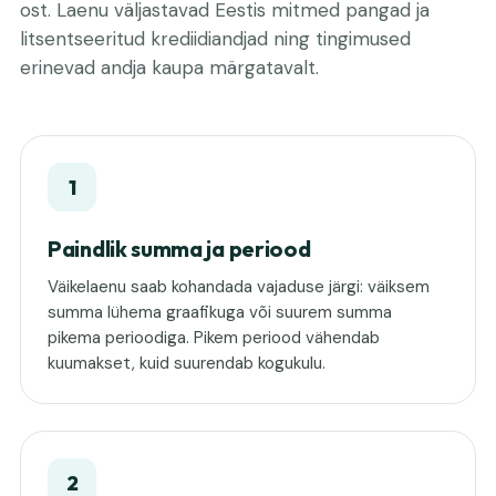
ost. Laenu väljastavad Eestis mitmed pangad ja
litsentseeritud krediidiandjad ning tingimused
erinevad andja kaupa märgatavalt.
1
Paindlik summa ja periood
Väikelaenu saab kohandada vajaduse järgi: väiksem
summa lühema graafikuga või suurem summa
pikema perioodiga. Pikem periood vähendab
kuumakset, kuid suurendab kogukulu.
2