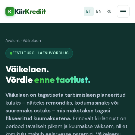
Kiir
Krediit
K
ET
EN
RU
Avaleht
›
Väikelaen
EESTI TURG · LAENUVÕRDLUS
Väikelaen.
Võrdle
enne taotlust.
Väikelaen on tagatiseta tarbimislaen planeeritud
kuluks – näiteks remondiks, kodumasinaks või
suuremaks ostuks – mis makstakse tagasi
fikseeritud kuumaksetena.
Erinevalt kiirlaenust on
periood tavaliselt pikem ja kuumakse väiksem, nii et
kogukulu mahub eelarvesse paremini. Väikelaenu