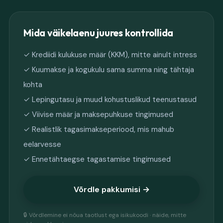
Mida väikelaenu juures kontrollida
✓ Krediidi kulukuse määr (KKM), mitte ainult intress
✓ Kuumakse ja kogukulu sama summa ning tähtaja
kohta
✓ Lepingutasu ja muud kohustuslikud teenustasud
✓ Viivise määr ja maksepuhkuse tingimused
✓ Realistlik tagasimakseperiood, mis mahub
eelarvesse
✓ Ennetähtaegse tagastamise tingimused
Võrdle pakkumisi →
🔒 Võrdlemine ei nõua taotlust ega isikukoodi · näide, mitte