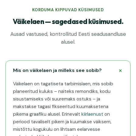
KORDUMA KIPPUVAD KÜSIMUSED
Väikelaen — sagedased küsimused.
Ausad vastused, kontrollitud Eesti seadusandluse
alusel.
Mis on väikelaen ja milleks see sobib?
Väikelaen on tagatiseta tarbimislaen, mis sobib
planeeritud kuluks – näiteks remondiks, kodu
sisustamiseks või suuremaks ostuks – ja
makstakse tagasi fikseeritud kuumaksetena
pikema graafiku alusel. Erinevalt
kiirlaenust
on
periood tavaliselt pikem ja kuumakse väiksem,
mistõttu kogukulu on lihtsam eelarvesse