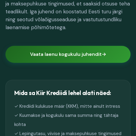
ja maksepuhkuse tingimused, et saaksid otsuse teha
teadlikult. Iga juhend on koostatud Eesti turu järgi
ning seotud võlaõigusseaduse ja vastutustundliku
laenamise põhimõtetega.
Vaata laenu kogukulu juhendit
Mida sa Kiir Krediidi lehel alati näed:
✓ Krediidi kulukuse määr (KKM), mitte ainult intress
✓ Kuumakse ja kogukulu sama summa ning tähtaja
kohta
✓ Lepingutasu, viivise ja maksepuhkuse tingimused