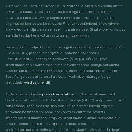
Kiir Krediit on Eesti laenuvõrdlus- ja infoteenus. Me ei ole krediidiandja,
ei väljasta laenu, ei tee krediidiotsuseid ega küsi taotlejatelt tasu.
Kuvatud kuumakse, KKM ja kogukulu on näidisarvutused — lõplikud
tingimused kehtestab konkreetne Finantsinspektsiooni järelevalvele
alluv krediidiandja oma sisemise hindamise alusel. Sinul ei ole kohustust
esitada taotlust ega võtta vastu ühtegi pakkumist.
Tarbijakrediidi väljastamist Eestis reguleerib võlaõigusseadus (eelkõige
§-d 402–417) ja krediidiandjate ja -vahendajate seadus.
Vastutustundliku laenamise põhimõte (VÕS § 403¹) kohustab
krediidiandjat hindama tarbija maksevõimet enne lepingu sõlmimist.
Krediidi kulukuse määral (KKM) on seaduses ülempiir, mis on seotud
Eesti Panga avaldatud tarbijakrediidi keskmise määraga. Vt iga
laenutüübi
võrdlusjuhendit
.
Andmekaitse: vt meie
privaatsuspoliitikat
. Töötleme isikuandmeid
kooskõlas isikuandmete kaitse üldmäärusega (GDPR) ning isikuandmete
kaitse seadusega. See leht sisaldab üldist informatsiooni ega ole
personaalne finantsnõuanne. Konkreetses olukorras pöördu
litsentseeritud finantsnõustaja või krediidiandja klienditoe poole. Kiir
Krediit teenib tulu, kui kasutaja liigub meie lehelt edasi
koostööpartnerist krediidiandja juurde (reklaami- või vahendustasu).