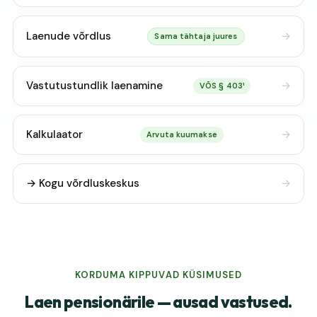
Laenude võrdlus
Sama tähtaja juures
Vastutustundlik laenamine
VÕS § 403¹
Kalkulaator
Arvuta kuumakse
→ Kogu võrdluskeskus
KORDUMA KIPPUVAD KÜSIMUSED
Laen pensionärile — ausad vastused.