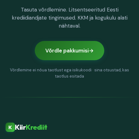
Tasuta võrdlemine. Litsentseeritud Eesti
krediidiandjate tingimused. KKM ja kogukulu alati
nähtaval.
Võrdle pakkumisi
Võrdlemine ei nõua taotlust ega isikukoodi · sina otsustad, kas
taotlus esitada
Kiir
Krediit
K