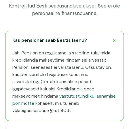
Kontrollitud Eesti seadusandluse alusel. See ei ole
personaalne finantsnõuanne.
Kas pensionär saab Eestis laenu?
Jah. Pension on regulaarne ja stabiilne tulu, mida
krediidiandja maksevõime hindamisel arvestab.
Pension iseenesest ei välista laenu. Otsustav on,
kas pensionitulu (vajadusel koos muu
sissetulekuga) katab kuumakse pärast
igapäevaseid kulusid. Krediidiandja peab
maksevõimet hindama
vastutustundliku laenamise
põhimõtte
kohaselt, mis tuleneb
võlaõigusseaduse §-st 403¹.