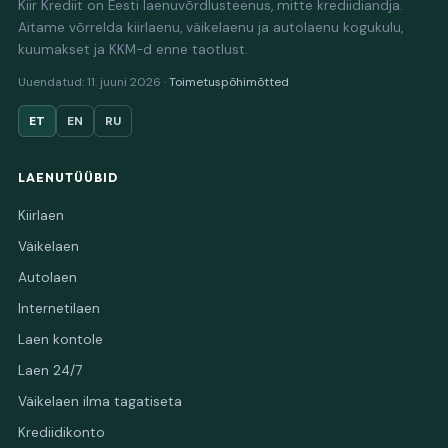
Kiir Krediit on Eesti laenuvõrdlusteenus, mitte krediidiandja.
Aitame võrrelda kiirlaenu, väikelaenu ja autolaenu kogukulu,
kuumakset ja KKM-d enne taotlust.
Uuendatud: 11. juuni 2026 ·
Toimetuspõhimõtted
ET
EN
RU
LAENUTÜÜBID
Kiirlaen
Väikelaen
Autolaen
Internetilaen
Laen kontole
Laen 24/7
Väikelaen ilma tagatiseta
Krediidikonto