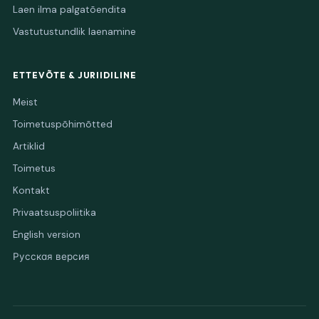
Laen ilma palgatõendita
Vastutustundlik laenamine
ETTEVÕTE & JURIIDILINE
Meist
Toimetuspõhimõtted
Artiklid
Toimetus
Kontakt
Privaatsuspoliitika
English version
Русская версия