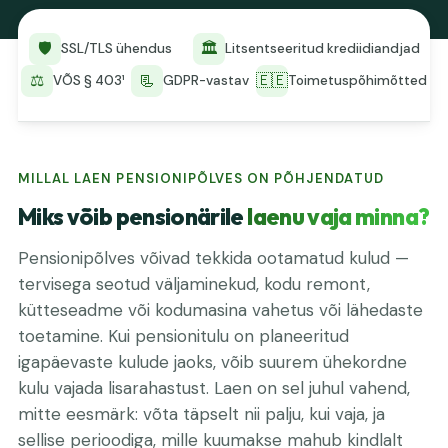
🛡️
🏛️
SSL/TLS ühendus
Litsentseeritud krediidiandjad
⚖️
📃
🇪🇪
VÕS § 403¹
GDPR-vastav
Toimetuspõhimõtted
MILLAL LAEN PENSIONIPÕLVES ON PÕHJENDATUD
Miks võib pensionärile
laenu vaja minna?
Pensionipõlves võivad tekkida ootamatud kulud —
tervisega seotud väljaminekud, kodu remont,
kütteseadme või kodumasina vahetus või lähedaste
toetamine. Kui pensionitulu on planeeritud
igapäevaste kulude jaoks, võib suurem ühekordne
kulu vajada lisarahastust. Laen on sel juhul vahend,
mitte eesmärk: võta täpselt nii palju, kui vaja, ja
sellise perioodiga, mille kuumakse mahub kindlalt