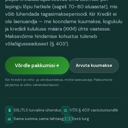
lepingu lõpu hetkele (sageli 70–80 eluaastat), mis
võib lühendada tagasimakseperioodi. Kiir Krediit ei
ole laenuandja — me koondame kuumakse, kogukulu
ja krediidi kulukuse määra (KKM) ühte vaatesse.
Maksevõime hindamise kohustus tuleneb
võlaõigusseadusest (§ 403¹).
Võrdle pakkumisi
Arvuta kuumakse
Kiir Krediit on info- ja võrdlusteenus, mitte laenuandja. Pakkumiste
järjestus ei sõltu vahendustasust.
🔒
⚖️
SSL/TLS turvaline ühendus
VÕS § 403¹ vastutustundlik
📊
🇪🇪
Sama summa, sama tähtaeg
Eesti turg