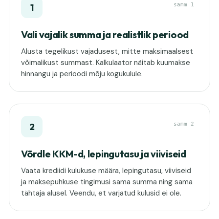
samm 1
1
Vali vajalik summa ja realistlik periood
Alusta tegelikust vajadusest, mitte maksimaalsest
võimalikust summast. Kalkulaator näitab kuumakse
hinnangu ja perioodi mõju kogukulule.
samm 2
2
Võrdle KKM-d, lepingutasu ja viiviseid
Vaata krediidi kulukuse määra, lepingutasu, viiviseid
ja maksepuhkuse tingimusi sama summa ning sama
tähtaja alusel. Veendu, et varjatud kulusid ei ole.