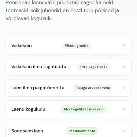
Pensionäri laenuvalik puudutab sageli ka neid
teemasid. Kõik juhendid on Eesti turu põhised ja
võrdlevad kogukulu.
Väikelaen
Pikem graafik
Väikelaen ilma tagatiseta
Ilma tagatiseta
Laen ilma palgatõendita
Tuluga arvestamine
Laenu kogukulu
Mis tegelikult maksab
Soodsaim laen
Madalaim KKM