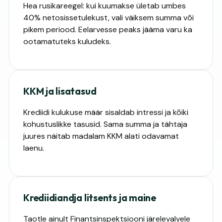
Hea rusikareegel: kui kuumakse ületab umbes
40% netosissetulekust, vali väiksem summa või
pikem periood. Eelarvesse peaks jääma varu ka
ootamatuteks kuludeks.
KKM ja lisatasud
Krediidi kulukuse määr sisaldab intressi ja kõiki
kohustuslikke tasusid. Sama summa ja tähtaja
juures näitab madalam KKM alati odavamat
laenu.
Krediidiandja litsents ja maine
Taotle ainult Finantsinspektsiooni järelevalvele