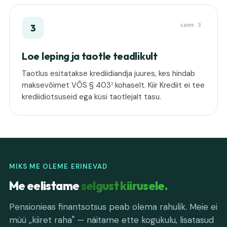
samm 3
3
Loe leping ja taotle teadlikult
Taotlus esitatakse krediidiandja juures, kes hindab
maksevõimet VÕS § 403¹ kohaselt. Kiir Krediit ei tee
krediidiotsuseid ega küsi taotlejalt tasu.
MIKS ME OLEME ERINEVAD
Me eelistame
selgust kiirusele.
Pensionieas finantsotsus peab olema rahulik. Meie ei
müü „kiiret raha" — näitame ette kogukulu, lisatasud