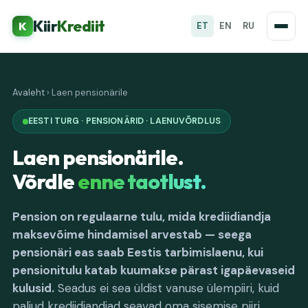
Kiir
Krediit
K
ET
EN
RU
Avaleht
›
Laen pensionärile
EESTI TURG · PENSIONÄRID · LAENUVÕRDLUS
Laen pensionärile.
Võrdle
enne taotlust.
Pension on regulaarne tulu, mida krediidiandja
maksevõime hindamisel arvestab — seega
pensionäri eas saab Eestis tarbimislaenu, kui
pensionitulu katab kuumakse pärast igapäevaseid
kulusid.
Seadus ei sea üldist vanuse ülempiiri, kuid
paljud krediidiandjad seavad oma sisemise piiri