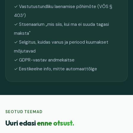
✓ Vastutustundliku laenamise põhimõte (VÕS §
403¹)
✓ Stsenaarium „mis siis, kui ma ei suuda tagasi
maksta"
✓ Selgitus, kuidas vanus ja periood kuumakset
mõjutavad
✓ GDPR-vastav andmekaitse
✓ Eestikeelne info, mitte automaattõlge
SEOTUD TEEMAD
Uuri edasi
enne otsust.