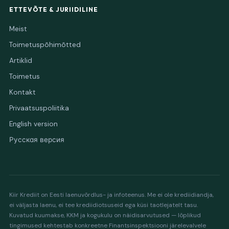
ETTEVÕTE & JURIIDILINE
Meist
Toimetuspõhimõtted
Artiklid
Toimetus
Kontakt
Privaatsuspoliitika
English version
Русская версия
Kiir Krediit on Eesti laenuvõrdlus- ja infoteenus. Me ei ole krediidiandja,
ei väljasta laenu, ei tee krediidiotsuseid ega küsi taotlejatelt tasu.
Kuvatud kuumakse, KKM ja kogukulu on näidisarvutused — lõplikud
tingimused kehtestab konkreetne Finantsinspektsiooni järelevalvele