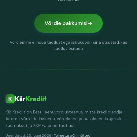
Võrdle pakkumisi
Võrdlemine ei nõua taotlust ega isikukoodi · sina otsustad, kas
taotlus esitada
Kiir
Krediit
K
Kiir Krediit on Eesti laenuvõrdlusteenus, mitte krediidiandja.
Aitame võrrelda kiirlaenu, väikelaenu ja autolaenu kogukulu,
kuumakset ja KKM-d enne taotlust.
Uuendatud: 25. juuni 2026 ·
Toimetuspõhimõtted