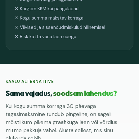
✕ Kõrgem KKM kui pangalaenul
✕ Kogu summa makstav korraga
✕ Viivised ja sissenõudmiskulud hilinemisel
✕ Risk katta vana laen uuega
KAALU ALTERNATIIVE
Sama vajadus,
soodsam lahendus?
Kui kogu summa korraga 30 päevaga
tagasimaksmine tundub pingeline, on sageli
mõistlikum pikema graafikuga laen või võrdlus
mitme pakkuja vahel. Alusta sellest, mis sinu
olukorda sobib.