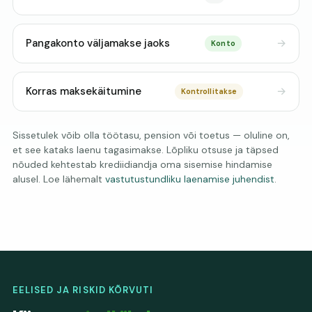
Pangakonto väljamakse jaoks
Konto
Korras maksekäitumine
Kontrollitakse
Sissetulek võib olla töötasu, pension või toetus — oluline on,
et see kataks laenu tagasimakse. Lõpliku otsuse ja täpsed
nõuded kehtestab krediidiandja oma sisemise hindamise
alusel. Loe lähemalt
vastutustundliku laenamise juhendist
.
EELISED JA RISKID KÕRVUTI