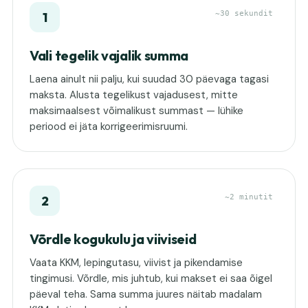
~30 sekundit
1
Vali tegelik vajalik summa
Laena ainult nii palju, kui suudad 30 päevaga tagasi
maksta. Alusta tegelikust vajadusest, mitte
maksimaalsest võimalikust summast — lühike
periood ei jäta korrigeerimisruumi.
~2 minutit
2
Võrdle kogukulu ja viiviseid
Vaata KKM, lepingutasu, viivist ja pikendamise
tingimusi. Võrdle, mis juhtub, kui makset ei saa õigel
päeval teha. Sama summa juures näitab madalam