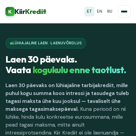
Kiir
Krediit
K
ET
EN
RU
LÜHIAJALINE LAEN · LAENUVÕRDLUS
Laen 30 päevaks.
Vaata
kogukulu enne taotlust.
Laen 30 päevaks on lühiajaline tarbijakrediit, mille
puhul kogu summa koos intressi ja tasudega tuleb
tagasi maksta ühe kuu jooksul — tavaliselt ühe
maksega tagasimaksepäeval.
Kuna periood on nii
lühike, hinda kulu konkreetse eurosummana, mille
pead tagasi maksma, mitte ainult
intressiprotsendina. Kiir Krediit ei ole laenuandja —