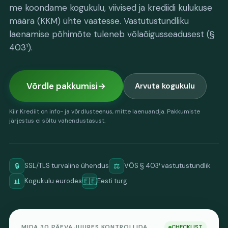
me koondame kogukulu, viivised ja krediidi kulukuse
määra (KKM) ühte vaatesse. Vastutustundliku
laenamise põhimõte tuleneb võlaõigusseadusest (§
403¹).
Võrdle pakkumisi
Arvuta kogukulu
Kiir Krediit on info- ja võrdlusteenus, mitte laenuandja. Pakkumiste
järjestus ei sõltu vahendustasust.
🔒
⚖️
SSL/TLS turvaline ühendus
VÕS § 403¹ vastutustundlik
📊
🇪🇪
Kogukulu eurodes
Eesti turg
MIDA 30 PÄEVA JUURES KONTROLLIDA
CHECKLIST