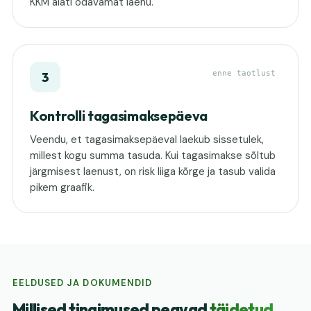
KKM alati odavamat laenu.
enne taotlust
3
Kontrolli tagasimaksepäeva
Veendu, et tagasimaksepäeval laekub sissetulek,
millest kogu summa tasuda. Kui tagasimakse sõltub
järgmisest laenust, on risk liiga kõrge ja tasub valida
pikem graafik.
EELDUSED JA DOKUMENDID
Millised tingimused peavad
täidetud