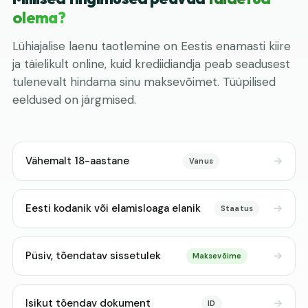
olema?
Lühiajalise laenu taotlemine on Eestis enamasti kiire
ja täielikult online, kuid krediidiandja peab seadusest
tulenevalt hindama sinu maksevõimet. Tüüpilised
eeldused on järgmised.
Vähemalt 18-aastane
Vanus
Eesti kodanik või elamisloaga elanik
Staatus
Püsiv, tõendatav sissetulek
Maksevõime
Isikut tõendav dokument
ID