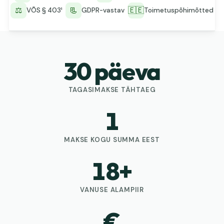
⚖️
📃
🇪🇪
VÕS § 403¹
GDPR-vastav
Toimetuspõhimõtted
30
päeva
TAGASIMAKSE TÄHTAEG
1
MAKSE KOGU SUMMA EEST
18
+
VANUSE ALAMPIIR
€