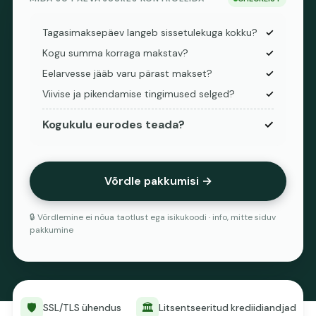
Tagasimaksepäev langeb sissetulekuga kokku?
✓
Kogu summa korraga makstav?
✓
Eelarvesse jääb varu pärast makset?
✓
Viivise ja pikendamise tingimused selged?
✓
Kogukulu eurodes teada?
✓
Võrdle pakkumisi →
🔒 Võrdlemine ei nõua taotlust ega isikukoodi · info, mitte siduv
pakkumine
🛡️
🏛️
SSL/TLS ühendus
Litsentseeritud krediidiandjad