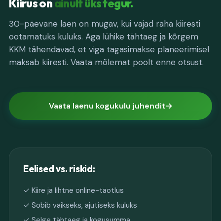
Kiirus on
ainult üks tegur.
30-päevane laen on mugav, kui vajad raha kiiresti
ootamatuks kuluks. Aga lühike tähtaeg ja kõrgem
KKM tähendavad, et viga tagasimakse planeerimisel
maksab kiiresti. Vaata mõlemat poolt enne otsust.
Vaata laenu kogukulu juhendit
Eelised vs. riskid:
✓ Kiire ja lihtne online-taotlus
✓ Sobib väikseks, ajutiseks kuluks
✓ Selge tähtaeg ja kogusumma