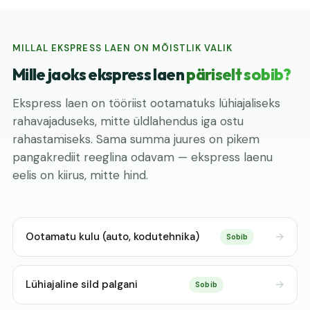
MILLAL EKSPRESS LAEN ON MÕISTLIK VALIK
Mille jaoks ekspress laen
päriselt sobib?
Ekspress laen on tööriist ootamatuks lühiajaliseks
rahavajaduseks, mitte üldlahendus iga ostu
rahastamiseks. Sama summa juures on pikem
pangakrediit reeglina odavam — ekspress laenu
eelis on kiirus, mitte hind.
Ootamatu kulu (auto, kodutehnika)
Sobib
Lühiajaline sild palgani
Sobib