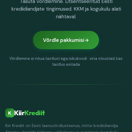
Tasuta võrdlemine. Litsentseeritud Eesti
krediidiandjate tingimused. KKM ja kogukulu alati
nähtaval.
Võrdle pakkumisi
Võrdlemine ei nõua taotlust ega isikukoodi · sina otsustad, kas
taotlus esitada
Kiir
Krediit
K
Kiir Krediit on Eesti laenuvõrdlusteenus, mitte krediidiandja.