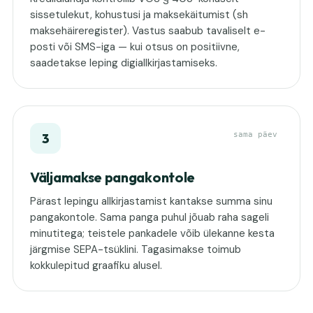
sissetulekut, kohustusi ja maksekäitumist (sh
maksehäireregister). Vastus saabub tavaliselt e-
posti või SMS-iga — kui otsus on positiivne,
saadetakse leping digiallkirjastamiseks.
sama päev
3
Väljamakse pangakontole
Pärast lepingu allkirjastamist kantakse summa sinu
pangakontole. Sama panga puhul jõuab raha sageli
minutitega; teistele pankadele võib ülekanne kesta
järgmise SEPA-tsüklini. Tagasimakse toimub
kokkulepitud graafiku alusel.