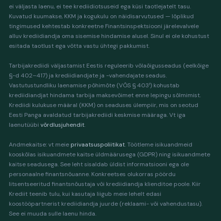
ei väljasta laenu, ei tee krediidiotsuseid ega küsi taotlejatelt tasu.
Kuvatud kuumakse, KKM ja kogukulu on näidisarvutused — lõplikud
tingimused kehtestab konkreetne Finantsinspektsiooni järelevalvele
alluv krediidiandja oma sisemise hindamise alusel. Sinul ei ole kohustust
esitada taotlust ega võtta vastu ühtegi pakkumist.
Tarbijakrediidi väljastamist Eestis reguleerib võlaõigusseadus (eelkõige
§-d 402–417) ja krediidiandjate ja -vahendajate seadus.
Vastutustundliku laenamise põhimõte (VÕS § 403¹) kohustab
krediidiandjat hindama tarbija maksevõimet enne lepingu sõlmimist.
Krediidi kulukuse määral (KKM) on seaduses ülempiir, mis on seotud
Eesti Panga avaldatud tarbijakrediidi keskmise määraga. Vt iga
laenutüübi
võrdlusjuhendit
.
Andmekaitse: vt meie
privaatsuspoliitikat
. Töötleme isikuandmeid
kooskõlas isikuandmete kaitse üldmäärusega (GDPR) ning isikuandmete
kaitse seadusega. See leht sisaldab üldist informatsiooni ega ole
personaalne finantsnõuanne. Konkreetses olukorras pöördu
litsentseeritud finantsnõustaja või krediidiandja klienditoe poole. Kiir
Krediit teenib tulu, kui kasutaja liigub meie lehelt edasi
koostööpartnerist krediidiandja juurde (reklaami- või vahendustasu).
See ei muuda sulle laenu hinda.