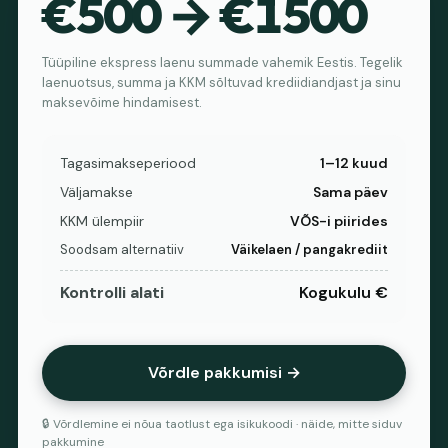
€500 → €1500
Tüüpiline ekspress laenu summade vahemik Eestis. Tegelik
laenuotsus, summa ja KKM sõltuvad krediidiandjast ja sinu
maksevõime hindamisest.
Tagasimakseperiood
1–12 kuud
Väljamakse
Sama päev
KKM ülempiir
VÕS-i piirides
Soodsam alternatiiv
Väikelaen / pangakrediit
Kontrolli alati
Kogukulu €
Võrdle pakkumisi →
🔒 Võrdlemine ei nõua taotlust ega isikukoodi · näide, mitte siduv
pakkumine