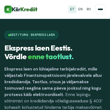
Kiir
Krediit
K
ET
EN
RU
EESTI TURG · EKSPRESS LAEN
Ekspress laen Eestis.
Võrdle
enne taotlust.
Ekspress laen on lühiajaline tarbijakrediit, mille
väljastab Finantsinspektsiooni järelevalvele alluv
krediidiandja. Taotlus, otsus ja väljamakse
toimuvad reeglina sama päeva jooksul ning kogu
protsess käib elektrooniliselt.
Enne lepingu
sõlmimist on krediidiandja võlaõigusseaduse § 403¹
kohaselt kohustatud hindama tarbija maksevõimet.