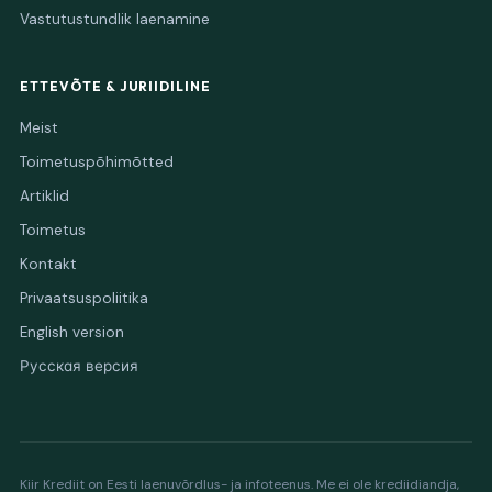
Vastutustundlik laenamine
ETTEVÕTE & JURIIDILINE
Meist
Toimetuspõhimõtted
Artiklid
Toimetus
Kontakt
Privaatsuspoliitika
English version
Русская версия
Kiir Krediit on Eesti laenuvõrdlus- ja infoteenus. Me ei ole krediidiandja,