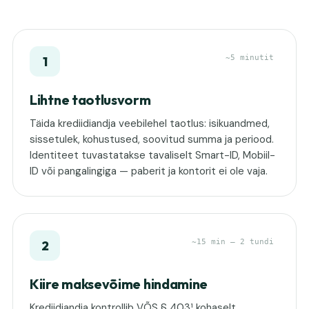
~5 minutit
1
Lihtne taotlusvorm
Täida krediidiandja veebilehel taotlus: isikuandmed,
sissetulek, kohustused, soovitud summa ja periood.
Identiteet tuvastatakse tavaliselt Smart-ID, Mobiil-
ID või pangalingiga — paberit ja kontorit ei ole vaja.
~15 min – 2 tundi
2
Kiire maksevõime hindamine
Krediidiandja kontrollib VÕS § 403¹ kohaselt