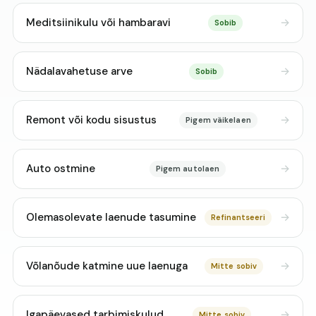
Meditsiinikulu või hambaravi
Sobib
Nädalavahetuse arve
Sobib
Remont või kodu sisustus
Pigem väikelaen
Auto ostmine
Pigem autolaen
Olemasolevate laenude tasumine
Refinantseeri
Võlanõude katmine uue laenuga
Mitte sobiv
Igapäevased tarbimiskulud
Mitte sobiv