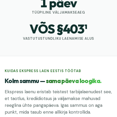
1
päev
TÜÜPILINE VÄLJAMAKSEAEG
VÕS §
403
¹
VASTUTUSTUNDLIKU LAENAMISE ALUS
KUIDAS EKSPRESS LAEN EESTIS TÖÖTAB
Kolm sammu —
sama päeva loogika.
Ekspress laenu eristab teistest tarbijalaenudest see,
et taotlus, krediidiotsus ja väljamakse mahuvad
reeglina ühte pangapäeva. Igas sammus on aga
punkt, mida tasub enne allkirja kontrollida.