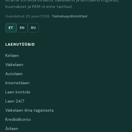
Aitame võrrelda kiirlaenu, väikelaenu ja autolaenu kogukulu,
kuumakset ja KKM-d enne taotlust.
Uuendatud: 25. juuni 2026 ·
Toimetuspõhimõtted
ET
EN
RU
LAENUTÜÜBID
Kiirlaen
Väikelaen
Autolaen
Internetilaen
Laen kontole
Laen 24/7
Väikelaen ilma tagatiseta
Krediidikonto
Ärilaen