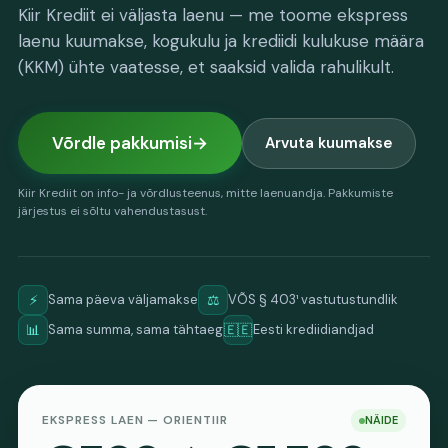
Kiir Krediit ei väljasta laenu — me toome ekspress
laenu kuumakse, kogukulu ja krediidi kulukuse määra
(KKM) ühte vaatesse, et saaksid valida rahulikult.
Võrdle pakkumisi
Arvuta kuumakse
Kiir Krediit on info- ja võrdlusteenus, mitte laenuandja. Pakkumiste
järjestus ei sõltu vahendustasust.
⚡
⚖️
Sama päeva väljamakse
VÕS § 403¹ vastutustundlik
📊
🇪🇪
Sama summa, sama tähtaeg
Eesti krediidiandjad
EKSPRESS LAEN — ORIENTIIR
NÄIDE