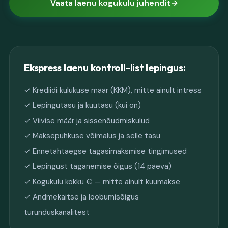
Vaata laenu kogukulu juhendit
Ekspress laenu kontroll-list lepingus:
✓ Krediidi kulukuse määr (KKM), mitte ainult intress
✓ Lepingutasu ja kuutasu (kui on)
✓ Viivise määr ja sissenõudmiskulud
✓ Maksepuhkuse võimalus ja selle tasu
✓ Ennetähtaegse tagasimaksmise tingimused
✓ Lepingust taganemise õigus (14 päeva)
✓ Kogukulu kokku € — mitte ainult kuumakse
✓ Andmekaitse ja loobumisõigus
turunduskanalitest