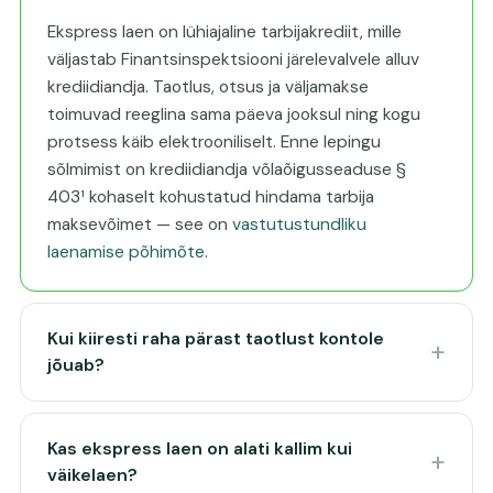
Ekspress laen on lühiajaline tarbijakrediit, mille
väljastab Finantsinspektsiooni järelevalvele alluv
krediidiandja. Taotlus, otsus ja väljamakse
toimuvad reeglina sama päeva jooksul ning kogu
protsess käib elektrooniliselt. Enne lepingu
sõlmimist on krediidiandja võlaõigusseaduse §
403¹ kohaselt kohustatud hindama tarbija
maksevõimet — see on
vastutustundliku
laenamise põhimõte
.
Kui kiiresti raha pärast taotlust kontole
jõuab?
Kas ekspress laen on alati kallim kui
väikelaen?