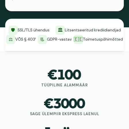
🛡️
🏛️
SSL/TLS ühendus
Litsentseeritud krediidiandjad
⚖️
📃
🇪🇪
VÕS § 403¹
GDPR-vastav
Toimetuspõhimõtted
€
100
TÜÜPILINE ALAMMÄÄR
€
3000
SAGE ÜLEMPIIR EKSPRESS LAENUL